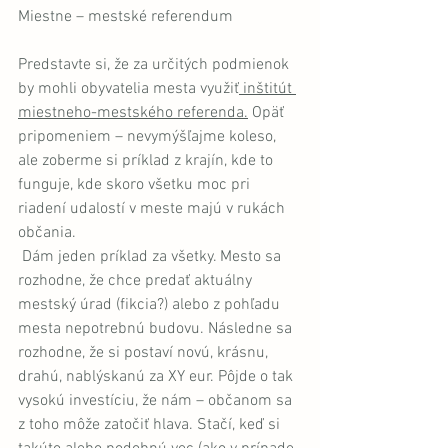
Miestne – mestské referendum
Predstavte si, že za určitých podmienok 
by mohli obyvatelia mesta využiť
 inštitút 
miestneho-mestského referenda.
 Opäť 
pripomeniem – nevymýšľajme koleso, 
ale zoberme si príklad z krajín, kde to 
funguje, kde skoro všetku moc pri 
riadení udalostí v meste majú v rukách 
občania. 
 Dám jeden príklad za všetky. Mesto sa 
rozhodne, že chce predať aktuálny 
mestský úrad (fikcia?) alebo z pohľadu 
mesta nepotrebnú budovu. Následne sa 
rozhodne, že si postaví novú, krásnu, 
drahú, nablýskanú za XY eur. Pôjde o tak 
vysokú investíciu, že nám – občanom sa 
z toho môže zatočiť hlava. Stačí, keď si 