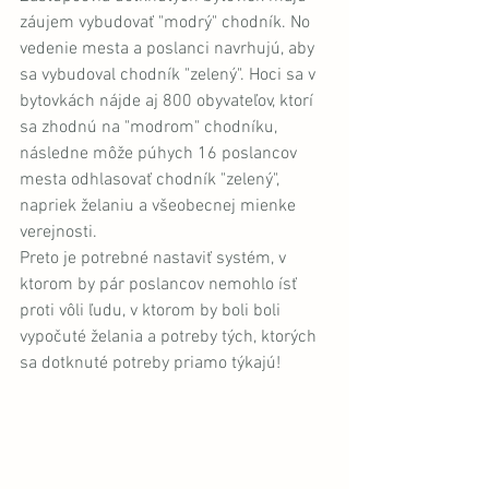
záujem vybudovať "modrý" chodník. No 
vedenie mesta a poslanci navrhujú, aby 
sa vybudoval chodník "zelený". Hoci sa v 
bytovkách nájde aj 800 obyvateľov, ktorí 
sa zhodnú na "modrom" chodníku, 
následne môže púhych 16 poslancov 
mesta odhlasovať chodník "zelený", 
napriek želaniu a všeobecnej mienke 
verejnosti. 
Preto je potrebné nastaviť systém, v 
ktorom by pár poslancov nemohlo ísť 
proti vôli ľudu, v ktorom by boli boli 
vypočuté želania a potreby tých, ktorých 
sa dotknuté potreby priamo týkajú!