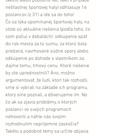
takúto alebo podobnú vec (ako v prípade 
nešťastnej športovej haly) odhlasuje 16 
poslancov (z 31) a ide sa do toho!
Čo sa týka spomínanej športovej haly, na 
stole sú aktuálne riešenia (podľa toho, čo 
som počul v debatách): odkúpenie späť 
do rúk mesta za tú sumu, za ktorú bola 
predaná, navrhované súdne spory alebo 
odkúpenie po dohode s vlastníkom za, 
dajme tomu, trhovú cenu. Ktoré riešenie 
by ste uprednostnili? Áno, možno 
argumentovať, že ľudí, ktorí tak rozhodli, 
sme si vybrali na základe ich programu, 
ktorý sme poznali, a dôverujeme im. No 
čo ak sa zjavia problémy, o ktorých 
poslanci vo svojich programoch 
nehovorili a náhle nás svojím 
rozhodnutím nepríjemne zaskočia? 
Takéto a podobné témy sa určite objavia 