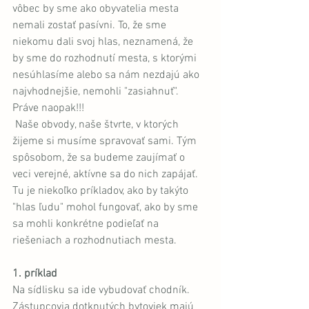
vôbec by sme ako obyvatelia mesta 
nemali zostať pasívni. To, že sme 
niekomu dali svoj hlas, neznamená, že 
by sme do rozhodnutí mesta, s ktorými 
nesúhlasíme alebo sa nám nezdajú ako 
najvhodnejšie, nemohli "zasiahnuť". 
Práve naopak!!!
 Naše obvody, naše štvrte, v ktorých 
žijeme si musíme spravovať sami. Tým 
spôsobom, že sa budeme zaujímať o 
veci verejné, aktívne sa do nich zapájať.  
Tu je niekoľko príkladov, ako by takýto 
"hlas ľudu" mohol fungovať, ako by sme 
sa mohli konkrétne podieľať na 
riešeniach a rozhodnutiach mesta. 
1. príklad
Na sídlisku sa ide vybudovať chodník. 
Zástupcovia dotknutých bytoviek majú 