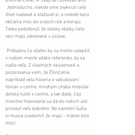
prefinancovať. A Švajčiari povedali áno!
 Jednoducho, niekde sme zvyknutí celý 
život nadávať a sťažovať si, a niekde berú 
občania moc do svojich rúk a konajú. 
Treba podotknúť, že všetky všetky tieto 
veci majú zakotvené v ústave.
 Príkladov, čo všetko by sa mohlo vylepšiť 
v našom meste vďaka referendu, by sa 
našlo veľa. Z vlastných skúseností a 
pozorovania viem, že Žilinčania 
napríklad veľa hovoria o vybudovaní 
fontán v centre, mnohým chýba mobiliár 
detský kútik v centre, a tak ďalej. Cez 
miestne hlasovanie sa dá do našich ulíc 
priniesť veľa dobrého. No samotní ľudia 
si musia uvedomiť, že majú - máme túto 
moc!