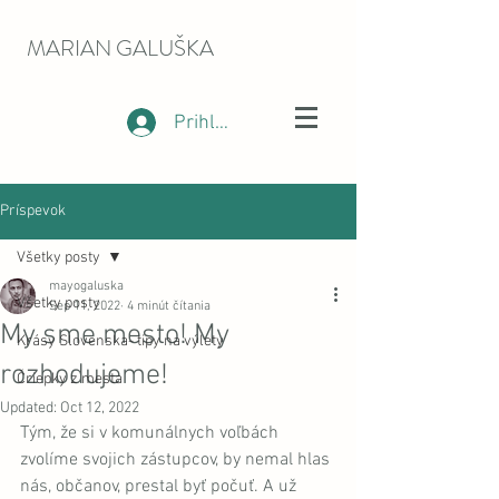
MARIAN GALUŠKA
Prihlásiť sa
Príspevok
Všetky posty
mayogaluska
Všetky posty
Sep 11, 2022
4 minút čítania
My sme mesto! My
Krásy Slovenska- tipy na výlety
rozhodujeme!
Čriepky z mesta
Updated:
Oct 12, 2022
Tým, že si v komunálnych voľbách 
zvolíme svojich zástupcov, by nemal hlas 
nás, občanov, prestal byť počuť. A už 