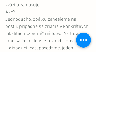
zváži a zahlasuje.
Ako?
Jednoducho, obálku zanesieme na 
poštu, prípadne sa zriadia v konkrétnych 
lokalitách „zberné“ nádoby.  Na to, aby 
sme sa čo najlepšie rozhodli, dostaneme 
k dispozícii čas, povedzme, jeden 
mesiac.
Príklad:
 Mesto bude v priebehu januára 
doručovať obálky s hlasovacím lístkom a 
„kampaňou“. My budeme mať čas počas 
celého februára sa rozhodnúť, 
zahlasovať a zaslať na príslušné miesto.
Môžete namietať, že elektronicky by to 
bolo pohodlnejšie. Súhlasím. Ak k tomu 
bude vôľa, môžeme si to odhlasovať. No 
napokon, v krajine, v ktorej takýto inštitút 
funguje, si odhlasovali, že budú aj 