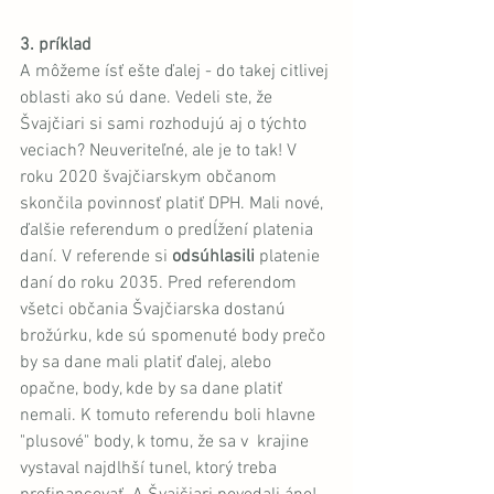
3. príklad
A môžeme ísť ešte ďalej - do takej citlivej 
oblasti ako sú dane. Vedeli ste, že 
Švajčiari si sami rozhodujú aj o týchto 
veciach? Neuveriteľné, ale je to tak! V 
roku 2020 švajčiarskym občanom 
skončila povinnosť platiť DPH. Mali nové, 
ďalšie referendum o predĺžení platenia 
daní. V referende si 
odsúhlasili
 platenie 
daní do roku 2035. Pred referendom 
všetci občania Švajčiarska dostanú 
brožúrku, kde sú spomenuté body prečo 
by sa dane mali platiť ďalej, alebo 
opačne, body, kde by sa dane platiť 
nemali. K tomuto referendu boli hlavne 
"plusové" body, k tomu, že sa v  krajine 
vystaval najdlhší tunel, ktorý treba 