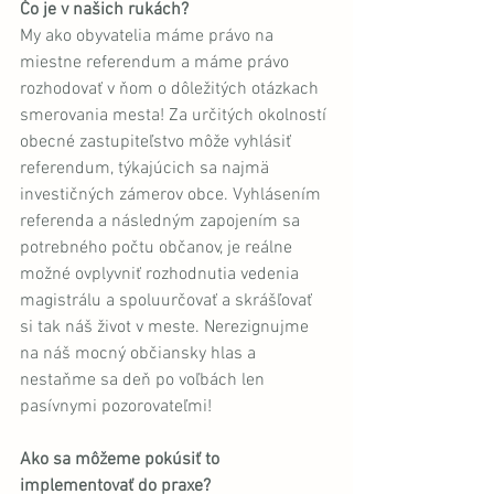
Čo je v našich rukách?
My ako obyvatelia máme právo na 
miestne referendum a máme právo 
rozhodovať v ňom o dôležitých otázkach 
smerovania mesta! Za určitých okolností 
obecné zastupiteľstvo môže vyhlásiť 
referendum, týkajúcich sa najmä 
investičných zámerov obce. Vyhlásením 
referenda a následným zapojením sa 
potrebného počtu občanov, je reálne 
možné ovplyvniť rozhodnutia vedenia 
magistrálu a spoluurčovať a skrášľovať 
si tak náš život v meste. Nerezignujme 
na náš mocný občiansky hlas a 
nestaňme sa deň po voľbách len 
pasívnymi pozorovateľmi! 
Ako sa môžeme pokúsiť to 
implementovať do praxe?