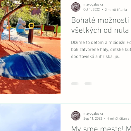
mayogaluska
Oct 1, 2022
2 minút čítania
Bohaté možnosti 
všetkých od nula
Dlžíme to deťom a mládeži! P
boli zatvorené haly, detské kút
športoviská a ihriská, je...
mayogaluska
Sep 11, 2022
4 minút čítania
My sme mesto! M