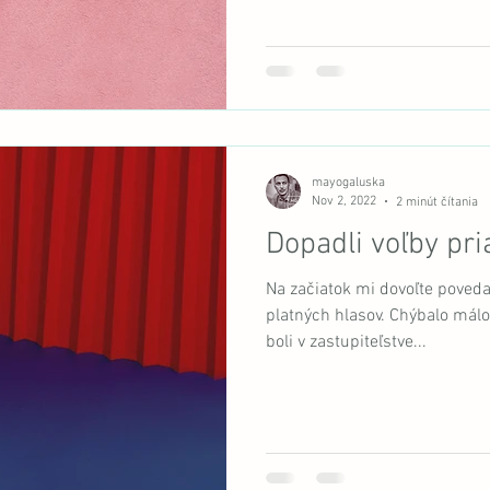
mayogaluska
Nov 2, 2022
2 minút čítania
Dopadli voľby pri
Na začiatok mi dovoľte pove
platných hlasov. Chýbalo málo
boli v zastupiteľstve...