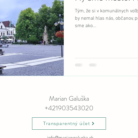
Tým, že si v komunálnych voľb
by nemal hlas nás, občanov, p
sme ako...
Marian Galuška
+421903543020
Transparentný účet
info@mariangaluska.sk