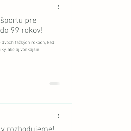
športu pre
 do 99 rokov!
o dvoch ťažkých rokoch, keď
iky, ako aj vonkajšie
y rozhodujeme!