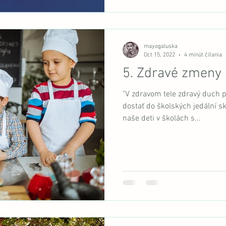
mayogaluska
Oct 15, 2022
4 minút čítania
5. Zdravé zmeny 
"V zdravom tele zdravý duch pl
dostať do školských jedální s
naše deti v školách s...