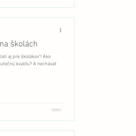
na školách
atí aj pre školákov"! Ako
kutočnú kvalitu? A nechávať