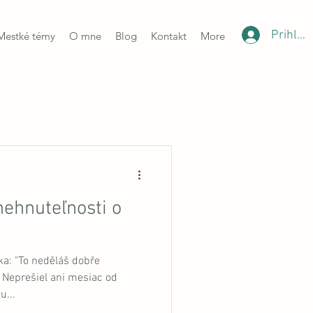
Prihlási
Mestké témy
O mne
Blog
Kontakt
More
nehnuteľnosti o
ika: "To neděláš dobře
. Neprešiel ani mesiac od
u...