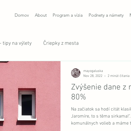
Domov
About
Program a vízia
Podnety a námety
 tipy na výlety
Čriepky z mesta
mayogaluska
Nov 28, 2022
2 minút čítania
Zvýšenie dane z 
80%
Na začiatok sa hodí citát klas
Jaromíre, to s těma sirkama!"
komunálnych volieb a máme t