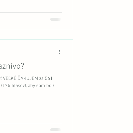
aznivo?
dať VEĽKÉ ĎAKUJEM za 561
 (175 hlasov), aby som bol/