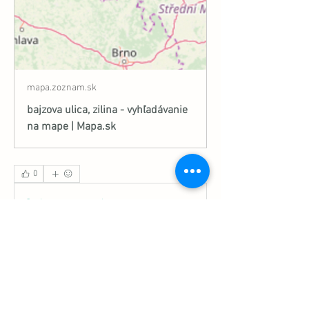
mapa.zoznam.sk
bajzova ulica, zilina - vyhľadávanie
na mape | Mapa.sk
0
0
Scrie un comentariu...
Informácie
Ďalší podnet od obyvateľov Žiliny, časť
Hliny VI, v okolí ul
...
Prečítať si viac