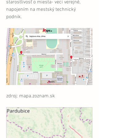
starostlivosť o miesta- veci verejné, 
napojením na mestský technický 
podnik. 
zdroj: mapa.zoznam.sk