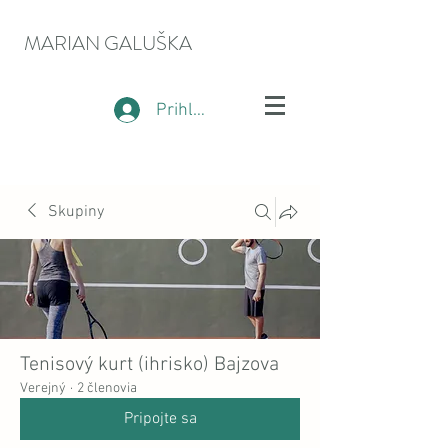
MARIAN GALUŠKA
Prihlásiť sa
Skupiny
Tenisový kurt (ihrisko) Bajzova
Verejný
·
2 členovia
Pripojte sa