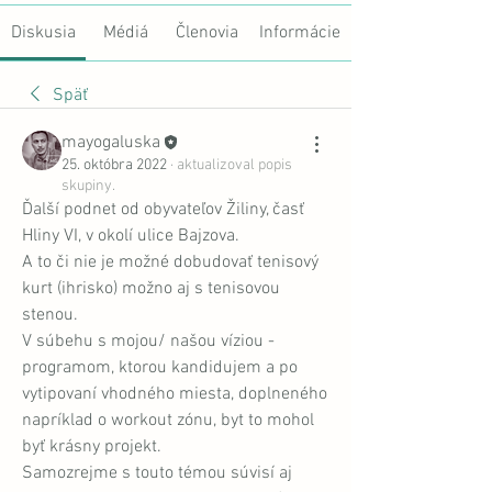
Diskusia
Médiá
Členovia
Informácie
Späť
mayogaluska
25. októbra 2022
·
aktualizoval popis
skupiny.
Ďalší podnet od obyvateľov Žiliny, časť 
Hliny VI, v okolí ulice Bajzova. 
A to či nie je možné dobudovať tenisový 
kurt (ihrisko) možno aj s tenisovou 
stenou. 
V súbehu s mojou/ našou víziou - 
programom, ktorou kandidujem a po 
vytipovaní vhodného miesta, doplneného 
napríklad o workout zónu, byt to mohol 
byť krásny projekt. 
Samozrejme s touto témou súvisí aj 