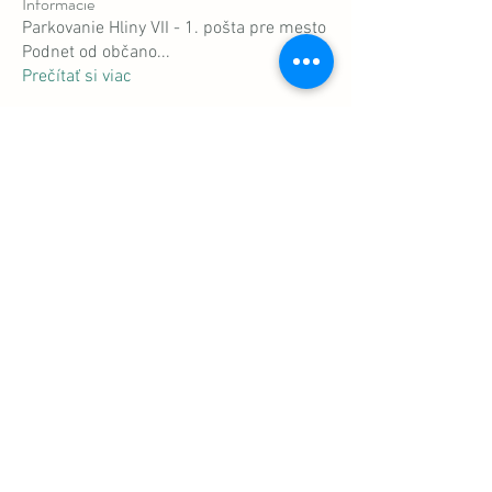
Informácie
Parkovanie Hliny VII - 1. pošta pre mesto
Podnet od občano
...
Prečítať si viac
členovia
bola
Sledovať
bola
Milota Diora
Sledovať
gamblex
Sledovať
gamblex
liska.richard1991
Sledovať
liska.richard1991
DilonaKovana
Sledovať
DilonaKovana
Zobraziť všetkých členov (10)
Transparentný účet