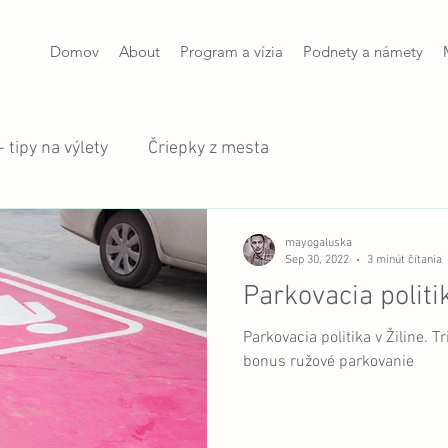
Domov
About
Program a vízia
Podnety a námety
 tipy na výlety
Čriepky z mesta
mayogaluska
Sep 30, 2022
3 minút čítania
Parkovacia politi
Parkovacia politika v Žiline. 
bonus ružové parkovanie