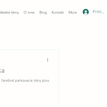
Prihlási
Mestké témy
O mne
Blog
Kontakt
More
ka
Tri farebné parkovacie zóny plus